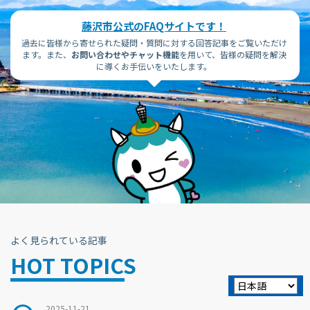
ま
ど
藤沢市公式のFAQサイトです！
過去に皆様から寄せられた疑問・質問に対する回答記事をご覧いただけ
ます。また、
お問い合わせやチャット機能
を用いて、皆様の疑問を解決
に導くお手伝いをいたします。
よく見られている記事
HOT TOPICS
2025-11-21