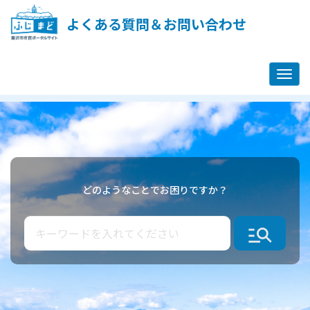
ペ
ー
よくある質問＆お問い合わせ
ジ
コ
ン
テ
ン
ツ
藤
へ
沢
ス
市
キ
市
ッ
民
プ
ポ
し
どのようなことでお困りですか？
ー
ま
タ
す
ル
サ
イ
ト
-
ふ
じ