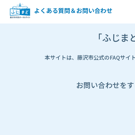
ペ
ー
よくある質問＆お問い合わせ
ジ
コ
ン
市
テ
「ふじま
HP
ン
遷
ツ
移
へ
先
本サイトは、藤沢市公式のFAQサイ
ス
ペ
キ
ー
ッ
ジ
プ
し
お問い合わせをす
ま
す