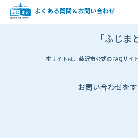
ペ
ー
よくある質問＆お問い合わせ
ジ
コ
ン
市
テ
「ふじま
HP
ン
遷
ツ
移
へ
先
本サイトは、藤沢市公式のFAQサイ
ス
ペ
キ
ー
ッ
ジ
プ
し
お問い合わせをす
ま
す