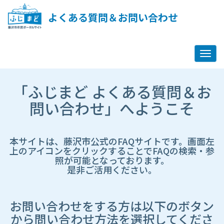
ペ
ー
よくある質問＆お問い合わせ
ジ
コ
ン
テ
ン
ツ
市
へ
「ふじまど よくある質問＆お
HP
ス
遷
問い合わせ」へようこそ
キ
移
ッ
先
プ
ペ
し
ー
本サイトは、藤沢市公式のFAQサイトです。画面左
ま
ジ
上のアイコンをクリックすることでFAQの検索・参
す
照が可能となっております。
是非ご活用ください。
お問い合わせをする方は以下のボタン
から問い合わせ方法を選択してくださ