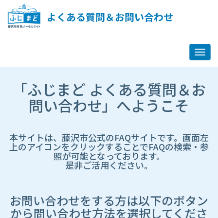
ペ
ー
よくある質問＆お問い合わせ
ジ
コ
ン
テ
ン
ツ
市
へ
「ふじまど よくある質問＆お
HP
ス
遷
問い合わせ」へようこそ
キ
移
ッ
先
プ
ペ
し
ー
本サイトは、藤沢市公式のFAQサイトです。画面左
ま
ジ
上のアイコンをクリックすることでFAQの検索・参
す
照が可能となっております。
是非ご活用ください。
お問い合わせをする方は以下のボタン
から問い合わせ方法を選択してくださ