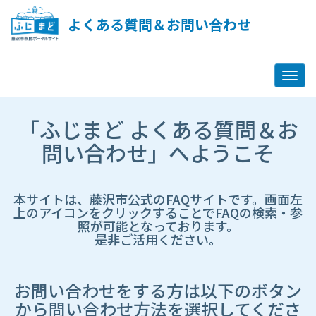
ペ
ー
よくある質問＆お問い合わせ
ジ
コ
ン
テ
ン
ツ
市
へ
「ふじまど よくある質問＆お
HP
ス
遷
問い合わせ」へようこそ
キ
移
ッ
先
プ
ペ
し
ー
本サイトは、藤沢市公式のFAQサイトです。画面左
ま
ジ
上のアイコンをクリックすることでFAQの検索・参
す
照が可能となっております。
是非ご活用ください。
お問い合わせをする方は以下のボタン
から問い合わせ方法を選択してくださ