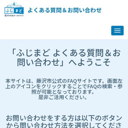
ペ
ー
よくある質問＆お問い合わせ
ジ
コ
ン
テ
ン
ツ
市
へ
「ふじまど よくある質問＆お
HP
ス
遷
問い合わせ」へようこそ
キ
移
ッ
先
プ
ペ
し
ー
本サイトは、藤沢市公式のFAQサイトです。画面左
ま
ジ
上のアイコンをクリックすることでFAQの検索・参
す
照が可能となっております。
是非ご活用ください。
お問い合わせをする方は以下のボタン
から問い合わせ方法を選択してくださ