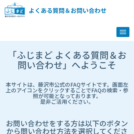
ペ
ー
よくある質問＆お問い合わせ
ジ
コ
ン
テ
ン
ツ
市
へ
「ふじまど よくある質問＆お
HP
ス
遷
問い合わせ」へようこそ
キ
移
ッ
先
プ
ペ
し
ー
本サイトは、藤沢市公式のFAQサイトです。画面左
ま
ジ
上のアイコンをクリックすることでFAQの検索・参
す
照が可能となっております。
是非ご活用ください。
お問い合わせをする方は以下のボタン
から問い合わせ方法を選択してくださ