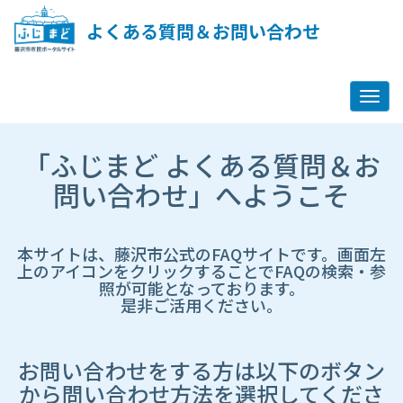
ペ
ー
よくある質問＆お問い合わせ
ジ
コ
ン
テ
ン
ツ
市
へ
「ふじまど よくある質問＆お
HP
ス
遷
問い合わせ」へようこそ
キ
移
ッ
先
プ
ペ
し
ー
本サイトは、藤沢市公式のFAQサイトです。画面左
ま
ジ
上のアイコンをクリックすることでFAQの検索・参
す
照が可能となっております。
是非ご活用ください。
お問い合わせをする方は以下のボタン
から問い合わせ方法を選択してくださ