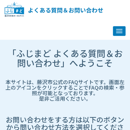
ペ
ー
よくある質問＆お問い合わせ
ジ
コ
ン
テ
ン
ツ
市
へ
「ふじまど よくある質問＆お
HP
ス
遷
問い合わせ」へようこそ
キ
移
ッ
先
プ
ペ
し
ー
本サイトは、藤沢市公式のFAQサイトです。画面左
ま
ジ
上のアイコンをクリックすることでFAQの検索・参
す
照が可能となっております。
是非ご活用ください。
お問い合わせをする方は以下のボタン
から問い合わせ方法を選択してくださ