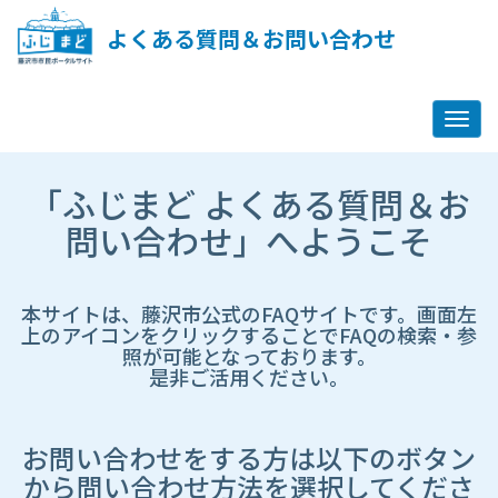
ペ
ー
よくある質問＆お問い合わせ
ジ
コ
ン
テ
ン
ツ
市
へ
「ふじまど よくある質問＆お
HP
ス
遷
問い合わせ」へようこそ
キ
移
ッ
先
プ
ペ
し
ー
本サイトは、藤沢市公式のFAQサイトです。画面左
ま
ジ
上のアイコンをクリックすることでFAQの検索・参
す
照が可能となっております。
是非ご活用ください。
お問い合わせをする方は以下のボタン
から問い合わせ方法を選択してくださ