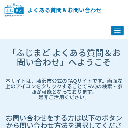
ペ
ー
よくある質問＆お問い合わせ
ジ
コ
ン
テ
ン
ツ
市
へ
「ふじまど よくある質問＆お
HP
ス
遷
問い合わせ」へようこそ
キ
移
ッ
先
プ
ペ
し
ー
本サイトは、藤沢市公式のFAQサイトです。画面左
ま
ジ
上のアイコンをクリックすることでFAQの検索・参
す
照が可能となっております。
是非ご活用ください。
お問い合わせをする方は以下のボタン
から問い合わせ方法を選択してくださ