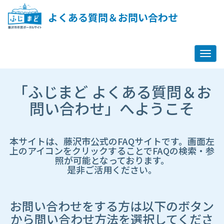
ペ
ー
よくある質問＆お問い合わせ
ジ
コ
ン
テ
ン
ツ
市
へ
「ふじまど よくある質問＆お
HP
ス
遷
問い合わせ」へようこそ
キ
移
ッ
先
プ
ペ
し
ー
本サイトは、藤沢市公式のFAQサイトです。画面左
ま
ジ
上のアイコンをクリックすることでFAQの検索・参
す
照が可能となっております。
是非ご活用ください。
お問い合わせをする方は以下のボタン
から問い合わせ方法を選択してくださ