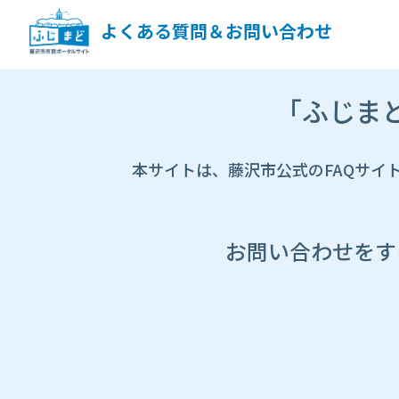
ペ
ー
よくある質問＆お問い合わせ
ジ
コ
ン
市
テ
「ふじま
HP
ン
遷
ツ
移
へ
先
本サイトは、藤沢市公式のFAQサイ
ス
ペ
キ
ー
ッ
ジ
プ
し
お問い合わせをす
ま
す