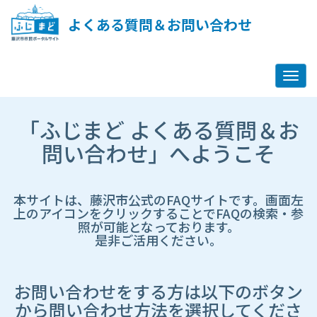
ペ
ー
よくある質問＆お問い合わせ
ジ
コ
ン
テ
ン
ツ
市
へ
「ふじまど よくある質問＆お
HP
ス
遷
問い合わせ」へようこそ
キ
移
ッ
先
プ
ペ
し
ー
本サイトは、藤沢市公式のFAQサイトです。画面左
ま
ジ
上のアイコンをクリックすることでFAQの検索・参
す
照が可能となっております。
是非ご活用ください。
お問い合わせをする方は以下のボタン
から問い合わせ方法を選択してくださ