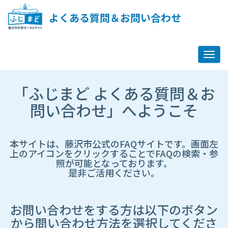
ペ
ー
よくある質問＆お問い合わせ
ジ
コ
ン
テ
ン
ツ
市
へ
「ふじまど よくある質問＆お
HP
ス
遷
問い合わせ」へようこそ
キ
移
ッ
先
プ
ペ
し
ー
本サイトは、藤沢市公式のFAQサイトです。画面左
ま
ジ
上のアイコンをクリックすることでFAQの検索・参
す
照が可能となっております。
是非ご活用ください。
お問い合わせをする方は以下のボタン
から問い合わせ方法を選択してくださ