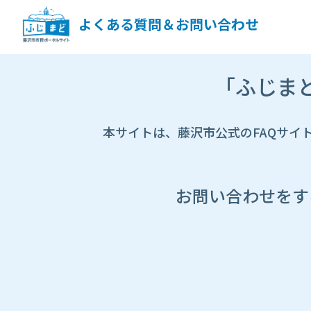
ペ
ー
よくある質問＆お問い合わせ
ジ
コ
ン
市
テ
「ふじま
HP
ン
遷
ツ
移
へ
先
本サイトは、藤沢市公式のFAQサイ
ス
ペ
キ
ー
ッ
ジ
プ
し
お問い合わせをす
ま
す