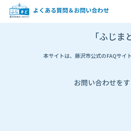
ペ
ー
よくある質問＆お問い合わせ
ジ
コ
ン
市
テ
「ふじま
HP
ン
遷
ツ
移
へ
先
本サイトは、藤沢市公式のFAQサイ
ス
ペ
キ
ー
ッ
ジ
プ
し
お問い合わせをす
ま
す