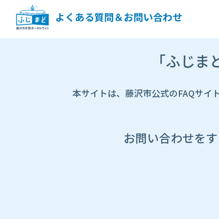
ペ
ー
よくある質問＆お問い合わせ
ジ
コ
ン
市
テ
「ふじま
HP
ン
遷
ツ
移
へ
先
本サイトは、藤沢市公式のFAQサイ
ス
ペ
キ
ー
ッ
ジ
プ
し
お問い合わせをす
ま
す