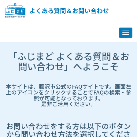
ペ
ー
よくある質問＆お問い合わせ
ジ
コ
ン
テ
ン
ツ
市
へ
「ふじまど よくある質問＆お
HP
ス
遷
問い合わせ」へようこそ
キ
移
ッ
先
プ
ペ
し
ー
本サイトは、藤沢市公式のFAQサイトです。画面左
ま
ジ
上のアイコンをクリックすることでFAQの検索・参
す
照が可能となっております。
是非ご活用ください。
お問い合わせをする方は以下のボタン
から問い合わせ方法を選択してくださ