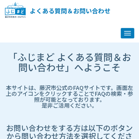
ペ
ー
よくある質問＆お問い合わせ
ジ
コ
ン
テ
ン
ツ
市
へ
「ふじまど よくある質問＆お
HP
ス
遷
問い合わせ」へようこそ
キ
移
ッ
先
プ
ペ
し
ー
本サイトは、藤沢市公式のFAQサイトです。画面左
ま
ジ
上のアイコンをクリックすることでFAQの検索・参
す
照が可能となっております。
是非ご活用ください。
お問い合わせをする方は以下のボタン
から問い合わせ方法を選択してくださ