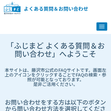
ペ
ー
よくある質問＆お問い合わせ
ジ
コ
ン
テ
ン
ツ
市
へ
「ふじまど よくある質問＆お
HP
ス
遷
問い合わせ」へようこそ
キ
移
ッ
先
プ
ペ
し
ー
本サイトは、藤沢市公式のFAQサイトです。画面左
ま
ジ
上のアイコンをクリックすることでFAQの検索・参
す
照が可能となっております。
是非ご活用ください。
お問い合わせをする方は以下のボタン
から問い合わせ方法を選択してくださ