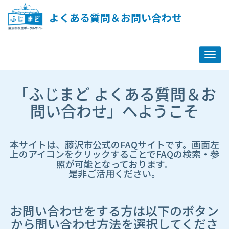
ペ
ー
よくある質問＆お問い合わせ
ジ
コ
ン
テ
ン
ツ
市
へ
「ふじまど よくある質問＆お
HP
ス
遷
問い合わせ」へようこそ
キ
移
ッ
先
プ
ペ
し
ー
本サイトは、藤沢市公式のFAQサイトです。画面左
ま
ジ
上のアイコンをクリックすることでFAQの検索・参
す
照が可能となっております。
是非ご活用ください。
お問い合わせをする方は以下のボタン
から問い合わせ方法を選択してくださ