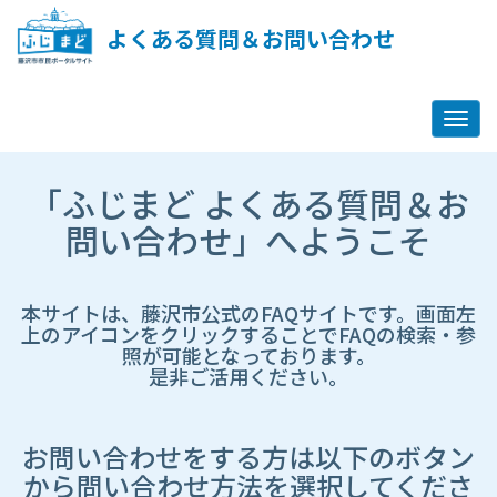
ペ
ー
よくある質問＆お問い合わせ
ジ
コ
ン
テ
ン
ツ
市
へ
「ふじまど よくある質問＆お
HP
ス
遷
問い合わせ」へようこそ
キ
移
ッ
先
プ
ペ
し
ー
本サイトは、藤沢市公式のFAQサイトです。画面左
ま
ジ
上のアイコンをクリックすることでFAQの検索・参
す
照が可能となっております。
是非ご活用ください。
お問い合わせをする方は以下のボタン
から問い合わせ方法を選択してくださ