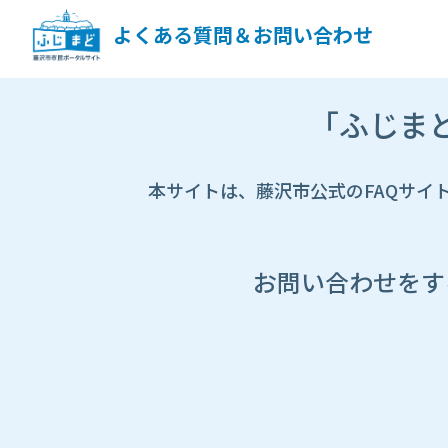
ペ
ー
よくある質問＆お問い合わせ
ジ
コ
ン
市
テ
「ふじま
HP
ン
遷
ツ
移
へ
先
本サイトは、藤沢市公式のFAQサイ
ス
ペ
キ
ー
ッ
ジ
プ
し
お問い合わせをす
ま
す