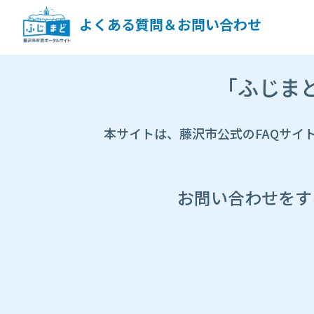
ペ
ー
よくある質問＆お問い合わせ
ジ
コ
ン
市
テ
「ふじま
HP
ン
遷
ツ
移
へ
先
本サイトは、藤沢市公式のFAQサイ
ス
ペ
キ
ー
ッ
ジ
プ
し
お問い合わせをす
ま
す