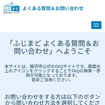
ペ
ー
よくある質問＆お問い合わせ
ジ
コ
ン
テ
ン
ツ
市
へ
「ふじまど よくある質問＆お
HP
ス
遷
問い合わせ」へようこそ
キ
移
ッ
先
プ
ペ
し
ー
本サイトは、藤沢市公式のFAQサイトです。画面左
ま
ジ
上のアイコンをクリックすることでFAQの検索・参
す
照が可能となっております。
是非ご活用ください。
お問い合わせをする方は以下のボタン
から問い合わせ方法を選択してくださ