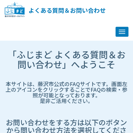
ペ
ー
よくある質問＆お問い合わせ
ジ
コ
ン
テ
ン
ツ
市
へ
「ふじまど よくある質問＆お
HP
ス
遷
問い合わせ」へようこそ
キ
移
ッ
先
プ
ペ
し
ー
本サイトは、藤沢市公式のFAQサイトです。画面左
ま
ジ
上のアイコンをクリックすることでFAQの検索・参
す
照が可能となっております。
是非ご活用ください。
お問い合わせをする方は以下のボタン
から問い合わせ方法を選択してくださ