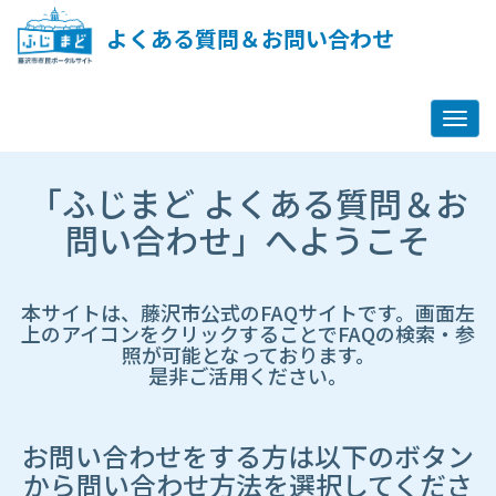
ペ
ー
よくある質問＆お問い合わせ
ジ
コ
ン
テ
ン
ツ
市
へ
「ふじまど よくある質問＆お
HP
ス
遷
問い合わせ」へようこそ
キ
移
ッ
先
プ
ペ
し
ー
本サイトは、藤沢市公式のFAQサイトです。画面左
ま
ジ
上のアイコンをクリックすることでFAQの検索・参
す
照が可能となっております。
是非ご活用ください。
お問い合わせをする方は以下のボタン
から問い合わせ方法を選択してくださ