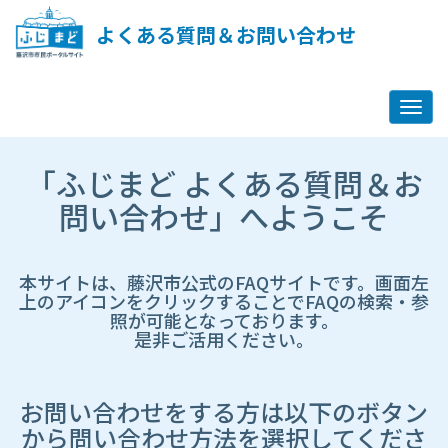
ペ
ー
よくある質問＆お問い合わせ
ジ
コ
ン
テ
ン
ツ
市
へ
「ふじまど よくある質問＆お
HP
ス
遷
問い合わせ」へようこそ
キ
移
ッ
先
プ
ペ
し
ー
本サイトは、藤沢市公式のFAQサイトです。画面左
ま
ジ
上のアイコンをクリックすることでFAQの検索・参
す
照が可能となっております。
是非ご活用ください。
お問い合わせをする方は以下のボタン
から問い合わせ方法を選択してくださ