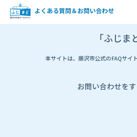
ペ
ー
よくある質問＆お問い合わせ
ジ
コ
ン
市
テ
「ふじま
HP
ン
遷
ツ
移
へ
先
本サイトは、藤沢市公式のFAQサイ
ス
ペ
キ
ー
ッ
ジ
プ
し
お問い合わせをす
ま
す