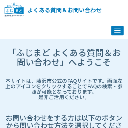
ペ
ー
よくある質問＆お問い合わせ
ジ
コ
ン
テ
ン
ツ
市
へ
「ふじまど よくある質問＆お
HP
ス
遷
問い合わせ」へようこそ
キ
移
ッ
先
プ
ペ
し
ー
本サイトは、藤沢市公式のFAQサイトです。画面左
ま
ジ
上のアイコンをクリックすることでFAQの検索・参
す
照が可能となっております。
是非ご活用ください。
お問い合わせをする方は以下のボタン
から問い合わせ方法を選択してくださ