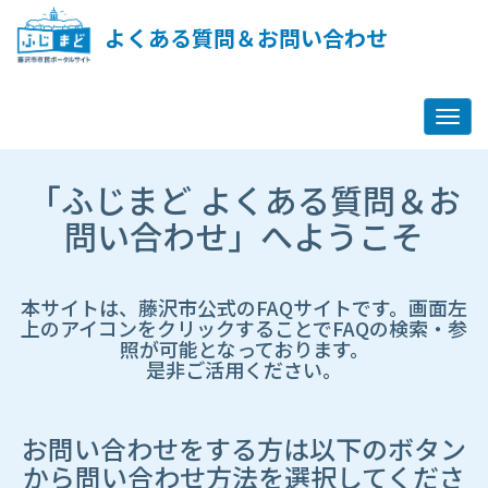
ペ
ー
よくある質問＆お問い合わせ
ジ
コ
ン
テ
ン
ツ
市
へ
「ふじまど よくある質問＆お
HP
ス
遷
問い合わせ」へようこそ
キ
移
ッ
先
プ
ペ
し
ー
本サイトは、藤沢市公式のFAQサイトです。画面左
ま
ジ
上のアイコンをクリックすることでFAQの検索・参
す
照が可能となっております。
是非ご活用ください。
お問い合わせをする方は以下のボタン
から問い合わせ方法を選択してくださ