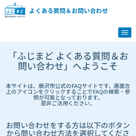
ペ
ー
よくある質問＆お問い合わせ
ジ
コ
ン
テ
ン
ツ
市
へ
「ふじまど よくある質問＆お
HP
ス
遷
問い合わせ」へようこそ
キ
移
ッ
先
プ
ペ
し
ー
本サイトは、藤沢市公式のFAQサイトです。画面左
ま
ジ
上のアイコンをクリックすることでFAQの検索・参
す
照が可能となっております。
是非ご活用ください。
お問い合わせをする方は以下のボタン
から問い合わせ方法を選択してくださ