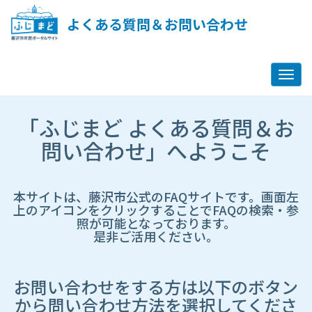
ペ
ー
よくある質問＆お問い合わせ
ジ
コ
ン
テ
ン
ツ
市
へ
「ふじまど よくある質問＆お
HP
ス
遷
問い合わせ」へようこそ
キ
移
ッ
先
プ
ペ
し
ー
本サイトは、藤沢市公式のFAQサイトです。画面左
ま
ジ
上のアイコンをクリックすることでFAQの検索・参
す
照が可能となっております。
是非ご活用ください。
お問い合わせをする方は以下のボタン
から問い合わせ方法を選択してくださ