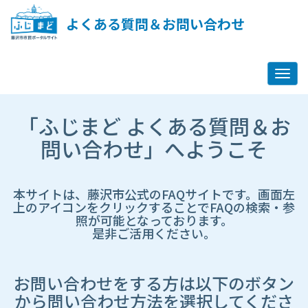
ペ
ー
よくある質問＆お問い合わせ
ジ
コ
ン
テ
ン
ツ
市
へ
「ふじまど よくある質問＆お
HP
ス
遷
問い合わせ」へようこそ
キ
移
ッ
先
プ
ペ
し
ー
本サイトは、藤沢市公式のFAQサイトです。画面左
ま
ジ
上のアイコンをクリックすることでFAQの検索・参
す
照が可能となっております。
是非ご活用ください。
お問い合わせをする方は以下のボタン
から問い合わせ方法を選択してくださ