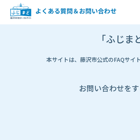
ペ
ー
よくある質問＆お問い合わせ
ジ
コ
ン
市
テ
「ふじま
HP
ン
遷
ツ
移
へ
先
本サイトは、藤沢市公式のFAQサイ
ス
ペ
キ
ー
ッ
ジ
プ
し
お問い合わせをす
ま
す