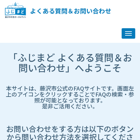
ペ
ー
よくある質問＆お問い合わせ
ジ
コ
ン
テ
ン
ツ
市
へ
「ふじまど よくある質問＆お
HP
ス
遷
問い合わせ」へようこそ
キ
移
ッ
先
プ
ペ
し
ー
本サイトは、藤沢市公式のFAQサイトです。画面左
ま
ジ
上のアイコンをクリックすることでFAQの検索・参
す
照が可能となっております。
是非ご活用ください。
お問い合わせをする方は以下のボタン
から問い合わせ方法を選択してくださ