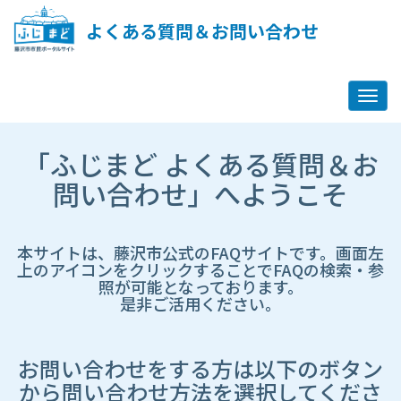
ペ
ー
よくある質問＆お問い合わせ
ジ
コ
ン
テ
ン
ツ
市
へ
「ふじまど よくある質問＆お
HP
ス
遷
問い合わせ」へようこそ
キ
移
ッ
先
プ
ペ
し
ー
本サイトは、藤沢市公式のFAQサイトです。画面左
ま
ジ
上のアイコンをクリックすることでFAQの検索・参
す
照が可能となっております。
是非ご活用ください。
お問い合わせをする方は以下のボタン
から問い合わせ方法を選択してくださ