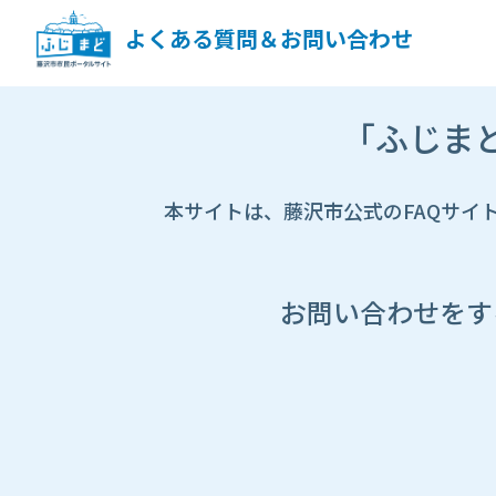
ペ
ー
よくある質問＆お問い合わせ
ジ
コ
ン
市
テ
「ふじま
HP
ン
遷
ツ
移
へ
先
本サイトは、藤沢市公式のFAQサイ
ス
ペ
キ
ー
ッ
ジ
プ
し
お問い合わせをす
ま
す