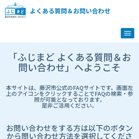
ペ
ー
よくある質問＆お問い合わせ
ジ
コ
ン
テ
ン
ツ
市
へ
「ふじまど よくある質問＆お
HP
ス
遷
問い合わせ」へようこそ
キ
移
ッ
先
プ
ペ
し
ー
本サイトは、藤沢市公式のFAQサイトです。画面左
ま
ジ
上のアイコンをクリックすることでFAQの検索・参
す
照が可能となっております。
是非ご活用ください。
お問い合わせをする方は以下のボタン
から問い合わせ方法を選択してくださ