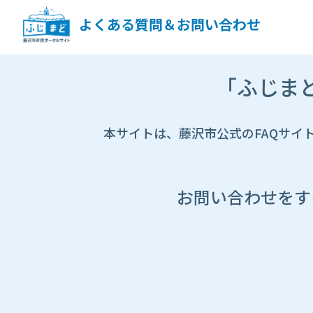
ペ
ー
よくある質問＆お問い合わせ
ジ
コ
ン
市
テ
「ふじま
HP
ン
遷
ツ
移
へ
先
本サイトは、藤沢市公式のFAQサイ
ス
ペ
キ
ー
ッ
ジ
プ
し
お問い合わせをす
ま
す