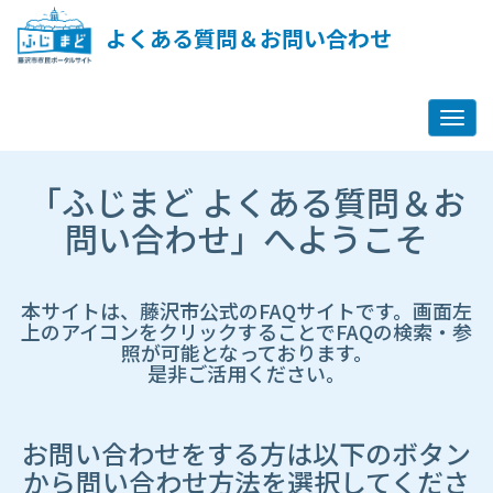
ペ
ー
よくある質問＆お問い合わせ
ジ
コ
ン
テ
ン
ツ
市
へ
「ふじまど よくある質問＆お
HP
ス
遷
問い合わせ」へようこそ
キ
移
ッ
先
プ
ペ
し
ー
本サイトは、藤沢市公式のFAQサイトです。画面左
ま
ジ
上のアイコンをクリックすることでFAQの検索・参
す
照が可能となっております。
是非ご活用ください。
お問い合わせをする方は以下のボタン
から問い合わせ方法を選択してくださ