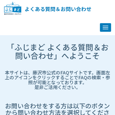
ペ
ー
よくある質問＆お問い合わせ
ジ
コ
ン
テ
ン
ツ
市
へ
「ふじまど よくある質問＆お
HP
ス
遷
問い合わせ」へようこそ
キ
移
ッ
先
プ
ペ
し
ー
本サイトは、藤沢市公式のFAQサイトです。画面左
ま
ジ
上のアイコンをクリックすることでFAQの検索・参
す
照が可能となっております。
是非ご活用ください。
お問い合わせをする方は以下のボタン
から問い合わせ方法を選択してくださ