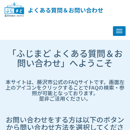
ペ
ー
よくある質問＆お問い合わせ
ジ
コ
ン
テ
ン
ツ
市
へ
「ふじまど よくある質問＆お
HP
ス
遷
問い合わせ」へようこそ
キ
移
ッ
先
プ
ペ
し
ー
本サイトは、藤沢市公式のFAQサイトです。画面左
ま
ジ
上のアイコンをクリックすることでFAQの検索・参
す
照が可能となっております。
是非ご活用ください。
お問い合わせをする方は以下のボタン
から問い合わせ方法を選択してくださ