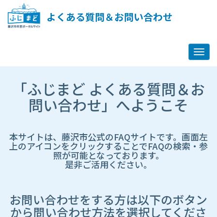
ペ
ー
よくある質問＆お問い合わせ
ジ
コ
ン
テ
ン
ツ
市
へ
「ふじまど よくある質問＆お
HP
ス
遷
問い合わせ」へようこそ
キ
移
ッ
先
プ
ペ
し
ー
本サイトは、藤沢市公式のFAQサイトです。画面左
ま
ジ
上のアイコンをクリックすることでFAQの検索・参
す
照が可能となっております。
是非ご活用ください。
お問い合わせをする方は以下のボタン
から問い合わせ方法を選択してくださ