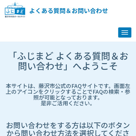
ペ
ー
よくある質問＆お問い合わせ
ジ
コ
ン
テ
ン
ツ
市
へ
「ふじまど よくある質問＆お
HP
ス
遷
問い合わせ」へようこそ
キ
移
ッ
先
プ
ペ
し
ー
本サイトは、藤沢市公式のFAQサイトです。画面左
ま
ジ
上のアイコンをクリックすることでFAQの検索・参
す
照が可能となっております。
是非ご活用ください。
お問い合わせをする方は以下のボタン
から問い合わせ方法を選択してくださ