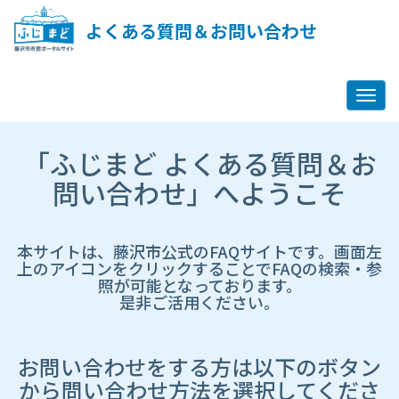
ペ
ー
よくある質問＆お問い合わせ
ジ
コ
ン
テ
ン
ツ
市
へ
「ふじまど よくある質問＆お
HP
ス
遷
問い合わせ」へようこそ
キ
移
ッ
先
プ
ペ
し
ー
本サイトは、藤沢市公式のFAQサイトです。画面左
ま
ジ
上のアイコンをクリックすることでFAQの検索・参
す
照が可能となっております。
是非ご活用ください。
お問い合わせをする方は以下のボタン
から問い合わせ方法を選択してくださ