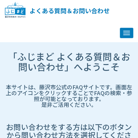
ペ
ー
よくある質問＆お問い合わせ
ジ
コ
ン
テ
ン
ツ
市
へ
「ふじまど よくある質問＆お
HP
ス
遷
問い合わせ」へようこそ
キ
移
ッ
先
プ
ペ
し
ー
本サイトは、藤沢市公式のFAQサイトです。画面左
ま
ジ
上のアイコンをクリックすることでFAQの検索・参
す
照が可能となっております。
是非ご活用ください。
お問い合わせをする方は以下のボタン
から問い合わせ方法を選択してくださ