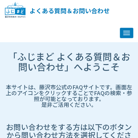
ペ
ー
よくある質問＆お問い合わせ
ジ
コ
ン
テ
ン
ツ
市
へ
「ふじまど よくある質問＆お
HP
ス
遷
問い合わせ」へようこそ
キ
移
ッ
先
プ
ペ
し
ー
本サイトは、藤沢市公式のFAQサイトです。画面左
ま
ジ
上のアイコンをクリックすることでFAQの検索・参
す
照が可能となっております。
是非ご活用ください。
お問い合わせをする方は以下のボタン
から問い合わせ方法を選択してくださ